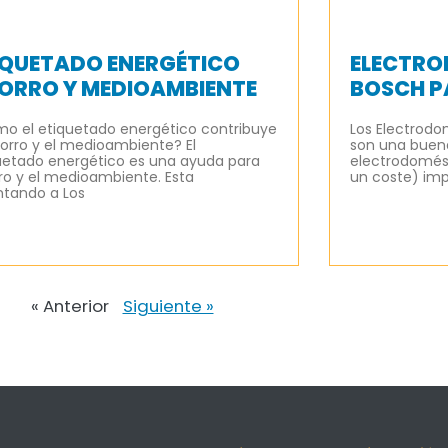
IQUETADO ENERGÉTICO
ELECTRO
ORRO Y MEDIOAMBIENTE
BOSCH P
o el etiquetado energético contribuye
Los Electrodo
horro y el medioambiente? El
son una buena
uetado energético es una ayuda para
electrodomést
ro y el medioambiente. Esta
un coste) imp
ntando a Los
« Anterior
Siguiente »