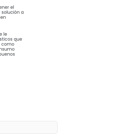
ener el
 solución a
den
e le
sticos que
sí como
consumo
 buenos