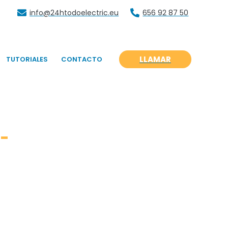
info@24htodoelectric.eu
656 92 87 50
LLAMAR
TUTORIALES
CONTACTO
-