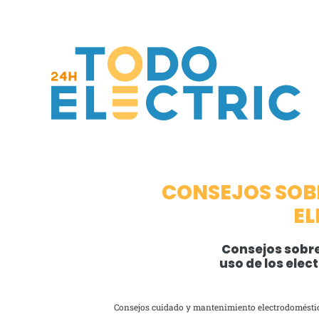
Ir
al
contenido
CONSEJOS SOB
E
Consejos sobre
uso de los elec
Consejos cuidado y mantenimiento electrodomésti