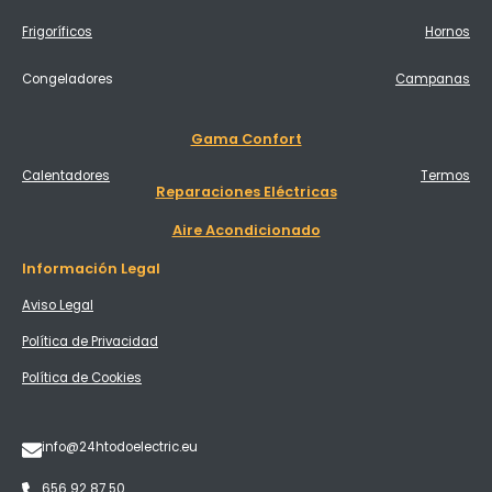
Frigoríficos
Hornos
Congeladores
Campanas
Gama Confort
Calentadores
Termos
Reparaciones Eléctricas
Aire Acondicionado
Información Legal
Aviso Legal
Política de Privacidad
Política de Cookies
info@24htodoelectric.eu
656 92 87 50