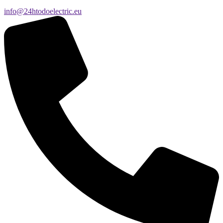
info@24htodoelectric.eu