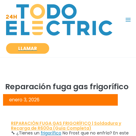
Ir
al
contenido
LLAMAR
Reparación fuga gas frigorífico
enero 3, 2026
REPARACIÓN FUGA GAS FRIGORÍFICO | Soldadura y
Recarga de R600a (Guía Completa)
🔧 ¿Tienes un
frigorífico
No Frost que no enfría? En este