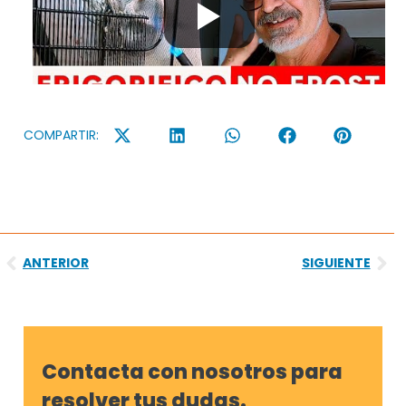
COMPARTIR:
Ant
Sig
ANTERIOR
SIGUIENTE
Contacta con nosotros para
resolver tus dudas.