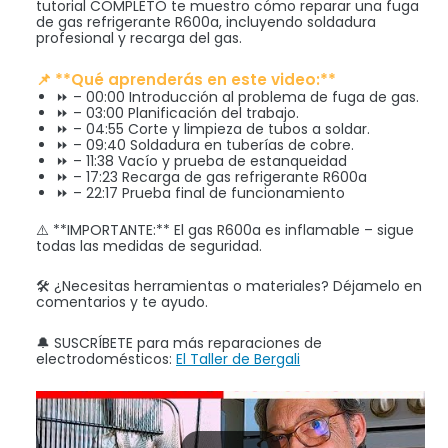
tutorial COMPLETO te muestro cómo reparar una fuga
de gas refrigerante R600a, incluyendo soldadura
profesional y recarga del gas.
📌 **Qué aprenderás en este video:**
⏩ – 00:00 Introducción al problema de fuga de gas.
⏩ – 03:00 Planificación del trabajo.
⏩ – 04:55 Corte y limpieza de tubos a soldar.
⏩ – 09:40 Soldadura en tuberías de cobre.
⏩ – 11:38 Vacío y prueba de estanqueidad
⏩ – 17:23 Recarga de gas refrigerante R600a
⏩ – 22:17 Prueba final de funcionamiento
⚠️ **IMPORTANTE:** El gas R600a es inflamable – sigue
todas las medidas de seguridad.
🛠️ ¿Necesitas herramientas o materiales? Déjamelo en
comentarios y te ayudo.
🔔 SUSCRÍBETE para más reparaciones de
electrodomésticos:
El Taller de Bergali