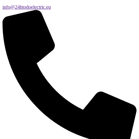
info@24htodoelectric.eu