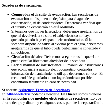
Secadoras de evacuación.
Comprobar el circuito de evacuación
. Las
secadoras de
evacuación
no disponen de depósito para el agua de
condensación, ni de condensadores. Deberemos verificar que
el circuito de evacuación no está obstruido.
Si tenemos que mover la secadora, deberemos asegurarnos de
que, al devolverla a su sitio, el cable eléctrico no haya
quedado pillado bajo el aparato electrodoméstico. Si la
secadora dispone de salida al exterior para el agua, deberemos
asegurarnos de que el tubo queda perfectamente conectado y
sin dobleces.
Circulación del aire
. Deberemos asegurarnos de que el aire
puede circular libremente alrededor de la secadora.
Leer el manual de instrucciones
. El manual de instrucciones
que acompañará a nuestro electrodoméstico, contendrá
información de mantenimiento útil que deberemos conocer. Es
recomendable guardarlo en un lugar donde sea posible
encontrarlo fácilmente en caso de necesidad.
Si necesita
Asistencia Técnica de Secadoras
en
24htodoelectric
podemos atenderle. En
Huelva
somos pioneros
en la
compostura
de
módulos electrónicos
de
secadoras
. Lo que
ahorra tiempo y dinero, y en algunos casos permite la
reparación
de