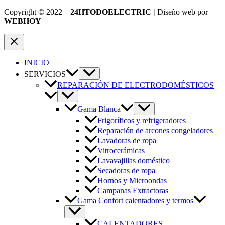
Copyright © 2022 –
24HTODOELECTRIC |
Diseño web por
WEBHOY
INICIO
SERVICIOS
REPARACIÓN DE ELECTRODOMÉSTICOS
Gama Blanca
Frigoríficos y refrigeradores
Reparación de arcones congeladores
Lavadoras de ropa
Vitrocerámicas
Lavavajillas doméstico
Secadoras de ropa
Hornos y Microondas
Campanas Extractoras
Gama Confort calentadores y termos
CALENTADORES