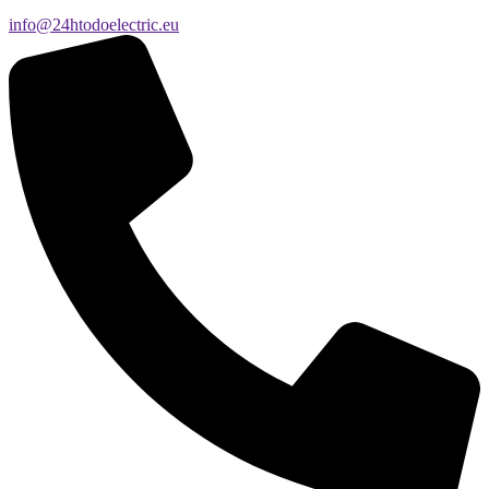
info@24htodoelectric.eu