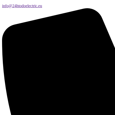
info@24htodoelectric.eu