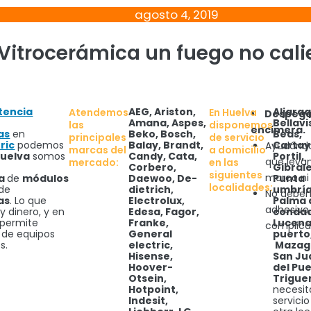
agosto 4, 2019
Vitrocerámica un fuego no cali
tencia
AEG, Ariston,
Aljara
Atendemos
En Huelva
Despega 
Amana, Aspes,
Bellavi
las
disponemos
encimera.
as
en
Beko, Bosch,
Beas,
principales
de servicio
ric
podemos
Balay, Brandt,
Cartaya
Ayudándot
marcas del
a domicilio
uelva
somos
Candy, Cata,
Portil,
que levan
mercado:
en las
Corbero,
Gibral
siguientes
marco ni e
ra
de
módulos
Daewoo, De-
Punta
localidades:
de
dietrich,
umbría
No deberí
as
. Lo que
Electrolux,
Palma 
adhesivo,
y dinero, y en
Edesa, Fagor,
conda
 permite
Franke,
Lucena
complica 
de equipos
General
puerto
s.
electric,
Mazag
Hisense,
San Ju
Hoover-
del Pue
Otsein,
Trigue
Hotpoint,
necesit
Indesit,
servicio