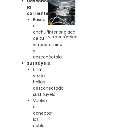
Desconectar
la
corriente.
Busca
el
interior placa
enchufe
vitrocerámica
de tu
vitrocerámica
y
desconéctala.
Sutitúyelo.
Una
vez lo
hallas
desconectado,
sustitúyelo.
Vuelve
a
conectar
los
cables.