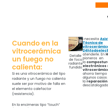
i necesita
Asis
Cuando en la
Técnica de
vitrocerámic
vitrocerámica
24htodoelect
atenderle. En
H
Detalle
un fuego no
pioneros en
de foco
la
compostu
radiante
calienta:
electrónicos
fundido
vitrocerámic
Si es una vitrocerámica del tipo
ahorra tiempo 
algunos casos
radiante y un fuego no calienta
la
reparación
suele ser por motivo de falla en
descatalogado
el elemento calefactor
(resistencia).
En la encimeras tipo “touch”