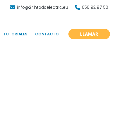
info@24htodoelectric.eu
656 92 87 50
LLAMAR
TUTORIALES
CONTACTO