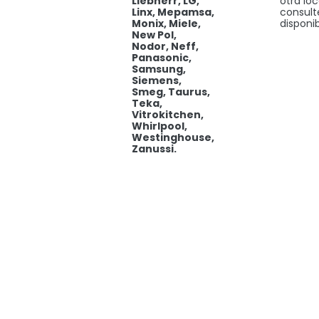
Liebherr, LG,
otra lo
Linx, Mepamsa,
consult
Monix, Miele,
disponib
New Pol,
Nodor, Neff,
Panasonic,
Samsung,
Siemens,
Smeg, Taurus,
Teka,
Vitrokitchen,
Whirlpool,
Westinghouse,
Zanussi.