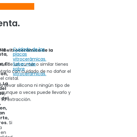
enta.
que,
Cuidado de las
la vitrocerámica de la
sta,
placas
vitrocerámicas.
, El
Saber más
e de un cu-ter o similar tienes
sobre
tarla con cuidado de no dañar el
eon,
vitrocerámicas.
l cristal.
, La
a llevar silicona ni ningún tipo de
del
 aunque a veces puede llevarlo y
do,
 del
su extracción.
,
on,
an
rto,
ros.
Si
a
 en