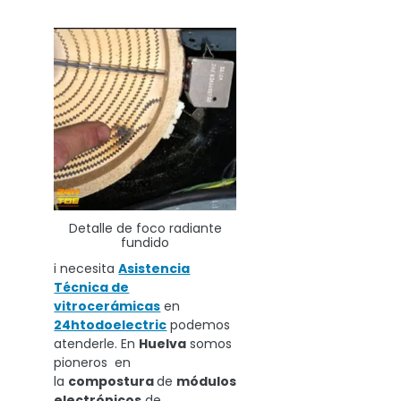
Detalle de foco radiante
fundido
i necesita
Asistencia
Técnica de
vitrocerámicas
en
24htodoelectric
podemos
atenderle. En
Huelva
somos
pioneros en
la
compostura
de
módulos
electrónicos
de