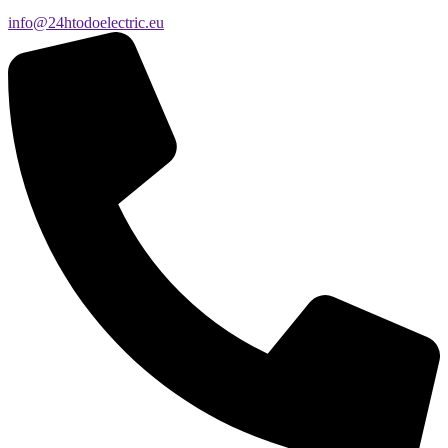
info@24htodoelectric.eu