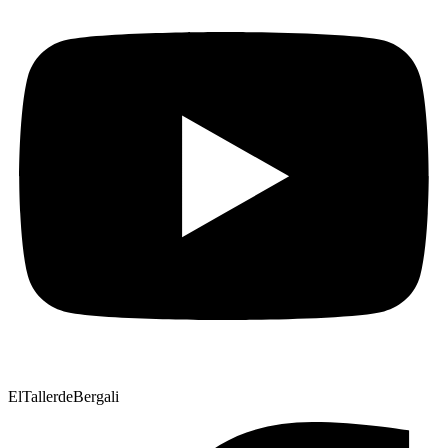
ElTallerdeBergali