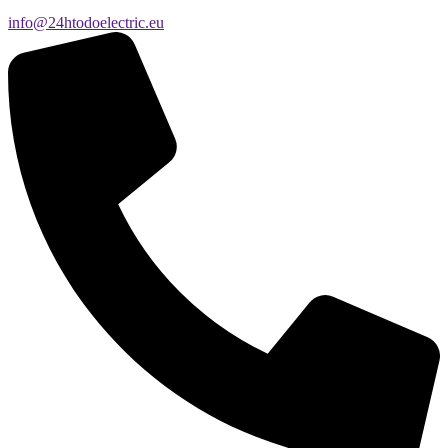
info@24htodoelectric.eu