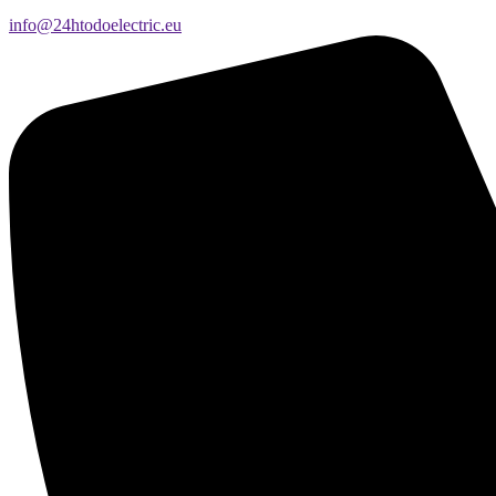
info@24htodoelectric.eu