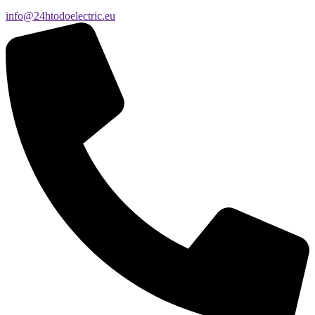
info@24htodoelectric.eu