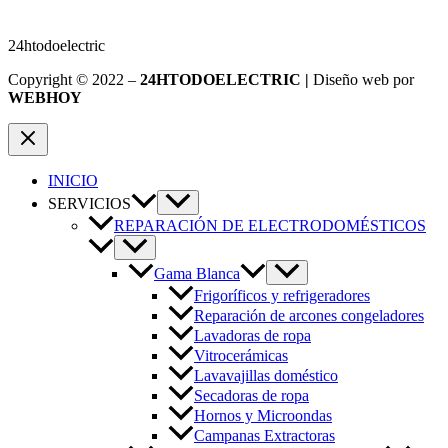
24htodoelectric
Copyright © 2022 –
24HTODOELECTRIC |
Diseño web por
WEBHOY
INICIO
SERVICIOS
REPARACIÓN DE ELECTRODOMÉSTICOS
Gama Blanca
Frigoríficos y refrigeradores
Reparación de arcones congeladores
Lavadoras de ropa
Vitrocerámicas
Lavavajillas doméstico
Secadoras de ropa
Hornos y Microondas
Campanas Extractoras