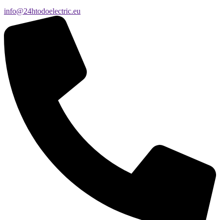
info@24htodoelectric.eu